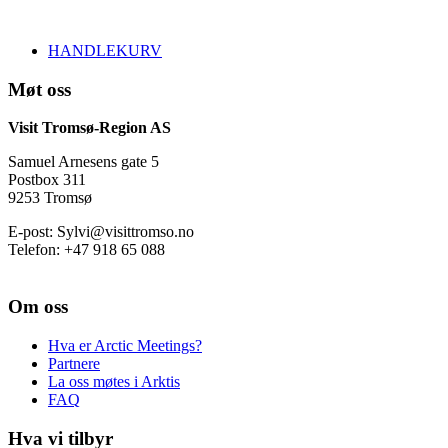
HANDLEKURV
Møt oss
Visit Tromsø-Region AS
Samuel Arnesens gate 5
Postbox 311
9253 Tromsø
E-post: Sylvi@visittromso.no
Telefon: +47 918 65 088
Om oss
Hva er Arctic Meetings?
Partnere
La oss møtes i Arktis
FAQ
Hva vi tilbyr