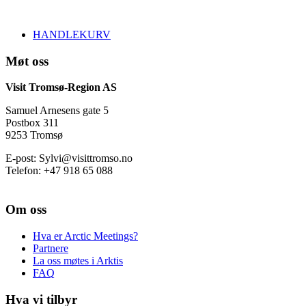
HANDLEKURV
Møt oss
Visit Tromsø-Region AS
Samuel Arnesens gate 5
Postbox 311
9253 Tromsø
E-post: Sylvi@visittromso.no
Telefon: +47 918 65 088
Om oss
Hva er Arctic Meetings?
Partnere
La oss møtes i Arktis
FAQ
Hva vi tilbyr