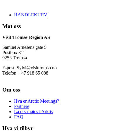
HANDLEKURV
Møt oss
Visit Tromsø-Region AS
Samuel Arnesens gate 5
Postbox 311
9253 Tromsø
E-post: Sylvi@visittromso.no
Telefon: +47 918 65 088
Om oss
Hva er Arctic Meetings?
Partnere
La oss møtes i Arktis
FAQ
Hva vi tilbyr