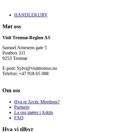
HANDLEKURV
Møt oss
Visit Tromsø-Region AS
Samuel Arnesens gate 5
Postbox 311
9253 Tromsø
E-post: Sylvi@visittromso.no
Telefon: +47 918 65 088
Om oss
Hva er Arctic Meetings?
Partnere
La oss møtes i Arktis
FAQ
Hva vi tilbyr